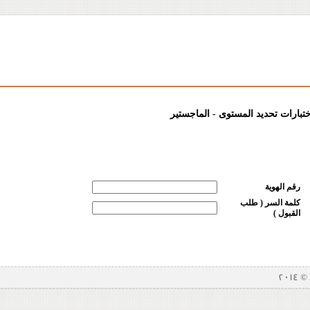
ختبارات تحديد المستوى - الماجستير
رقم الهوية
كلمة السر ( طلب
القبول )