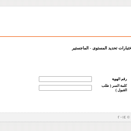
ختبارات تحديد المستوى - الماجستير
رقم الهوية
كلمة السر ( طلب
القبول )