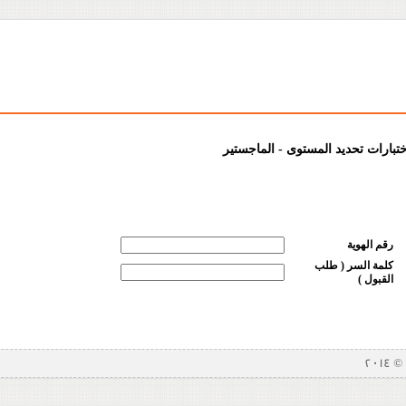
ختبارات تحديد المستوى - الماجستير
رقم الهوية
كلمة السر ( طلب
القبول )