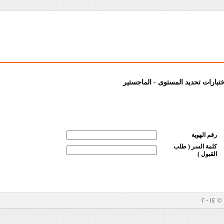
ختبارات تحديد المستوى - الماجستير
رقم الهوية
كلمة السر ( طلب
القبول )