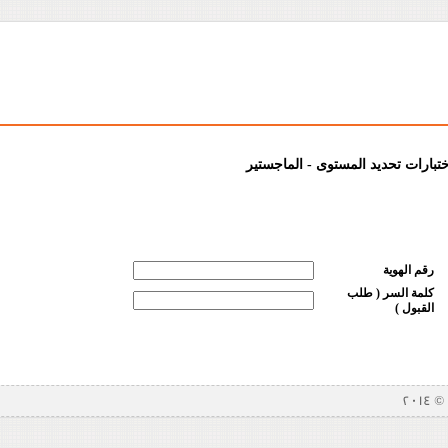
ختبارات تحديد المستوى - الماجستير
رقم الهوية
كلمة السر ( طلب
القبول )